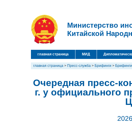
Министерство ин
Китайской Народ
главная страница
МИД
Дипломатическ
главная страница
>
Пресс-служба
>
Брифинги
>
Брифинги
Очередная пресс-ко
г. у официального 
Ц
2026