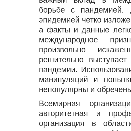
важный вклад в межд
борьбе с пандемией. 
эпидемией четко изложе
а факты и данные легк
международное при
произвольно искаже
решительно выступает 
пандемии. Использован
манипуляций и попытк
непопулярны и обречены
Всемирная организа
авторитетная и проф
организация в област