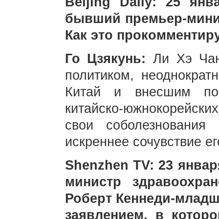
Beijing Daily: 25 ян
бывший премьер-мини
Как это прокомментир
Го Цзякунь:
Ли Хэ Ча
политиком, неоднократ
Китай и внесшим по
китайско-южнокорейски
свои соболезнования
искреннее сочувствие ег
Shenzhen TV: 23 янва
министр здравоохра
Роберт Кеннеди-млад
заявлением, в кото