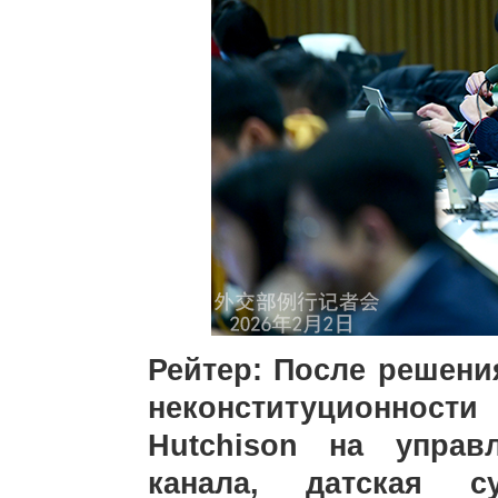
Рейтер: После решени
неконституционност
Hutchison на управ
канала, датская с