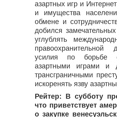
азартных игр и Интерне
и имущества населен
обмене и сотрудничест
добился замечательных 
углублять международ
правоохранительной д
усилия по борьбе с
азартными играми и 
трансграничными прест
искоренять язву азартны
Рейтер: В субботу п
что приветствует аме
о закупке венесуэльс