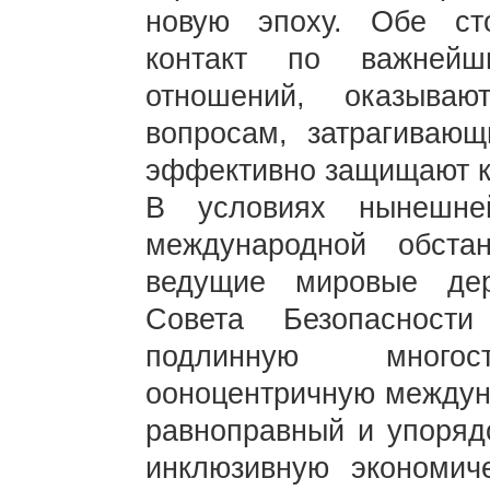
новую эпоху. Обе ст
контакт по важнейш
отношений, оказыва
вопросам, затрагиваю
эффективно защищают ка
В условиях нынешне
международной обста
ведущие мировые де
Совета Безопасност
подлинную многост
ооноцентричную междуна
равноправный и упоряд
инклюзивную экономич