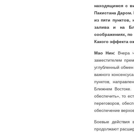
находящимся с ви
Пакистана Даром.
из пяти пунктов,
залива и на Бл
соображениях, по
Какого эффекта о
Мао Нин:
Вчера 
заместителем прем
углубленный обмен
важного консенсуса
пунктов, направле
Ближнем Востоке. 
обеспечить», то е
переговоров, обесп
обеспечение верхов
Боевые действия 
продолжают расширя