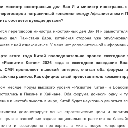
и министр иностранных дел Ван И и министр иностранных
переговоров пограничный конфликт между Афганистаном и 
ить соответствующие детали?
тся переговоров министра иностранных дел Ван И и заместителя
нных дел Пакистана Дара, китайская сторона уже опубликовал
жете с ней ознакомиться. У меня нет дополнительной информации
рте этого года Китай последовательно провел ежегодное
 «Развитие Китая» 2026 года и ежегодное заседание Боао
а. СМИ проявляют высокий интерес, считая оба форума 
тайским рынком. Как официальный представитель комментиру
ом месяце Форум высокого уровня «Развитие Китая» и Боаоск
остоялись в Пекине и Хайнане. Оба форума донесли одну и т
ения и нестабильность в мире, Китай будет неуклонно двигаться вп
ятилетки демонстрирует ясные стратегические цели и политич
е цели и важнейшие задачи национального развития на ближайш
 точно и всесторонне претворять в жизнь новую концепцию р