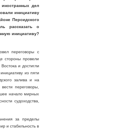
м иностранных дел
ковали инициативу
айоне Персидского
ль рассказать о
анную инициативу?
овел переговоры с
де стороны провели
Востока и достигли
 инициативу из пяти
дского залива и на
 вести переговоры,
йшее начало мирных
сности судоходства,
анения за пределы
ир и стабильность в