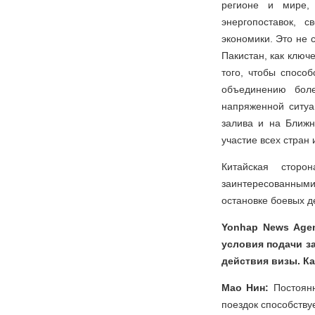
регионе и мире,
энергопоставок, 
экономики. Это не 
Пакистан, как ключ
того, чтобы спосо
объединению бол
напряженной ситуа
залива и на Ближн
участие всех стран
Китайская сторо
заинтересованными
остановке боевых д
Yonhap News Agen
условия подачи з
действия визы. К
Мао Нин:
Постоянн
поездок способству