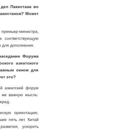
 дел Пакистана во
Пакистаном? Может
 премьер-министра,
а соответствующую
 для дополнения.
 заседание Форума
ского азиатского
важным окном для
ет это?
ий азиатский форум
у же важную мысль:
еред.
ескую ориентацию,
ие пять лет. Китай
азвития, ускорять