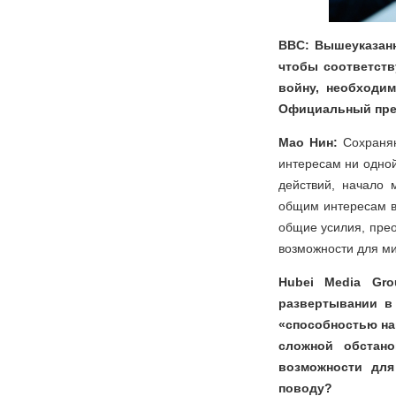
BBC: Вышеуказанн
чтобы соответст
войну, необходи
Официальный пред
Мао Нин:
Сохраняю
интересам ни одной
действий, начало 
общим интересам в
общие усилия, прео
возможности для ми
Hubei Media Gr
развертывании в
«способностью нан
сложной обстан
возможности для
поводу?