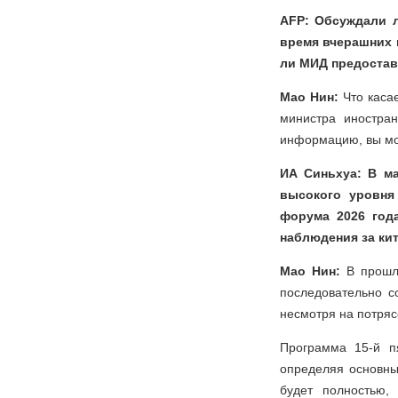
AFP: Обсуждали л
время вчерашних 
ли МИД предостав
Мао Нин:
Что касае
министра иностра
информацию, вы мо
ИА Синьхуа: В ма
высокого уровня
форума 2026 год
наблюдения за ки
Мао Нин:
В прошл
последовательно с
несмотря на потряс
Программа 15-й п
определяя основны
будет полностью,