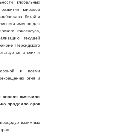
ности глобальных
 развития мировой
сообщества. Китай и
дливости именно для
рокого консенсуса,
ализацию текущей
районе Персидского
тствуется отклик и
стороной и всеми
прекращению огня и
0 апреля смягчило
ьно продлило срок
процедур взаимных
тран.