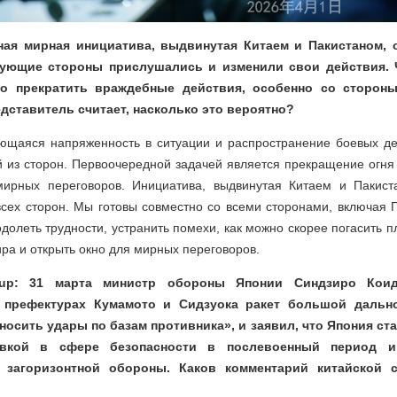
ая мирная инициатива, выдвинутая Китаем и Пакистаном, о
вующие стороны прислушались и изменили свои действия. 
мо прекратить враждебные действия, особенно со сторон
ставитель считает, насколько это вероятно?
щаяся напряженность в ситуации и распространение боевых де
 из сторон. Первоочередной задачей является прекращение огня
мирных переговоров. Инициатива, выдвинутая Китаем и Пакиста
сех сторон. Мы готовы совместно со всеми сторонами, включая П
долеть трудности, устранить помехи, как можно скорее погасить п
ра и открыть окно для мирных переговоров.
oup: 31 марта министр обороны Японии Синдзиро Кои
 префектурах Кумамото и Сидзуока ракет большой дальн
осить удары по базам противника», и заявил, что Япония ст
овкой в сфере безопасности в послевоенный период и
 загоризонтной обороны. Каков комментарий китайской 