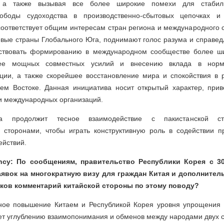
 а также вызывая все более широкие помехи для стабиль
свободы судоходства в производственно-сбытовых цепочках и
соответствует общим интересам стран региона и международного 
евые страны Глобального Юга, поднимают голос разума и справе
бствовать формированию в международном сообществе более ши
ее мощных совместных усилий и внесению вклада в норм
ции, а также скорейшее восстановление мира и спокойствия в 
ем Востоке. Данная инициатива носит открытый характер, приве
 и международных организаций.
на продолжит тесное взаимодействие с пакистанской 
 сторонами, чтобы играть конструктивную роль в содействии 
ействий.
cy: По сообщениям, правительство Республики Корея с 3
аявок на многократную визу для граждан Китая и дополнител
аков комментарий китайской стороны по этому поводу?
ое повышение Китаем и Республикой Корея уровня упрощения 
ет углублению взаимопонимания и обменов между народами двух с