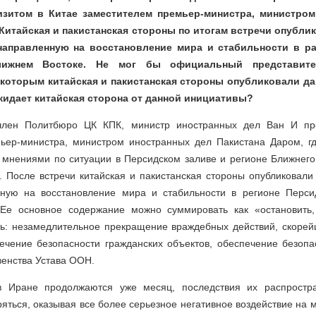
зитом в Китае заместителем премьер-министра, министро
 Китайская и пакистанская стороны по итогам встречи опубли
 направленную на восстановление мира и стабильности в р
ижнем Востоке. Не мог бы официальный представите
 которым китайская и пакистанская стороны опубликовали д
жидает китайская сторона от данной инициативы?
член Политбюро ЦК КПК, министр иностранных дел Ван И пр
ьер-министра, министром иностранных дел Пакистана Даром, г
 мнениями по ситуации в Персидском заливе и регионе Ближнего 
. После встречи китайская и пакистанская стороны опубликовали
нную на восстановление мира и стабильности в регионе Перси
Ее основное содержание можно суммировать как «остановить,
сть: незамедлительное прекращение враждебных действий, скоре
ечение безопасности гражданских объектов, обеспечение безопа
енства Устава ООН.
в Иране продолжаются уже месяц, последствия их распростр
ться, оказывая все более серьезное негативное воздействие на м