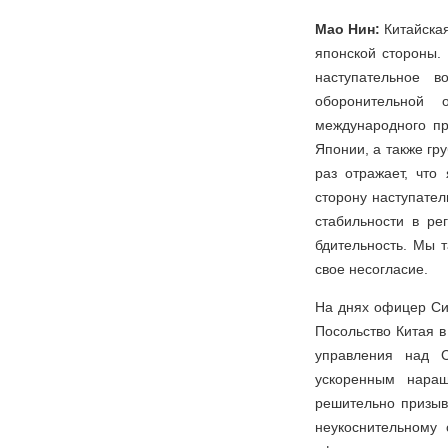
Мао Нин:
Китайска
японской стороны.
наступательное 
оборонительной 
международного пр
Японии, а также гр
раз отражает, что
сторону наступател
стабильности в р
бдительность. Мы 
свое несогласие.
На днях офицер Си
Посольство Китая в
управления над С
ускоренным нара
решительно призыв
неукоснительному