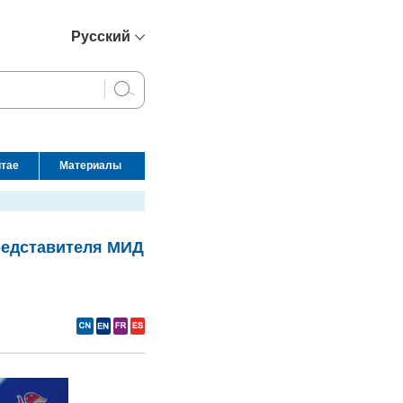
Русский
简体中文
English
Français
Español
итае
Материалы
عربي
представителя МИД