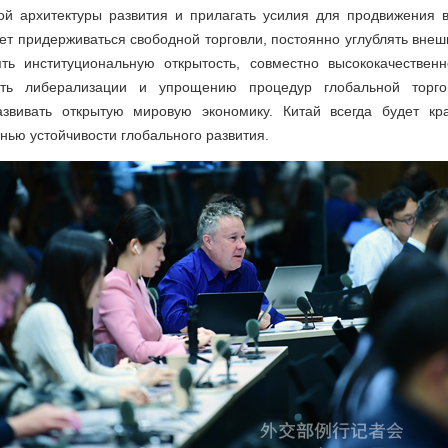
й архитектуры развития и прилагать усилия для продвижения в
дет придерживаться свободной торговли, постоянно углублять внеш
ть институциональную открытость, совместно высококачествен
вать либерализации и упрощению процедур глобальной торго
азвивать открытую мировую экономику. Китай всегда будет кр
анью устойчивости глобального развития.