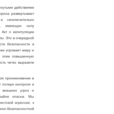
мянутыми действиями
орона развертывает
и «исключительно
ов, имеющих силу
 Акт о капитуляции
ты. Это в очередной
сти безопасности в
нии угрожает миру и
с этим повышенную
сть четко выразили
ое проникновение в
у потери контроля и
м внешних угроз и
райне опасна. Мы
стской агрессии, к
но-безопасностной