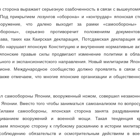
я сторона выражает серьезную озабоченность в связи с вышеупо
 Под прикрытием лозунгов «оборона» и «контрудар» японская ст
вооружение, что далеко выходит за рамки «самообороны» 
обороны», серьезно противоречит положениям документ
ава, таких как Каирская декларация, Потсдамская декларация и
убо нарушает японскую Конституцию и внутренние нормативные ак
 японские правые силы продвигают изменение политики в обла
ьного и экспансионистского направления. Новый милитаризм Япо
егионе. Международное сообщество должно проявлять в связи 
также отмечаем, что многие японские организации и общественно
л самообороны Японии, вооруженный ножом, совершил незаконн
 Японии. Вместо того чтобы заниматься самоанализом по вопрос
илами самообороны, японская сторона занята раздувание
щиванием вооружений и военной мощи. Такая тенденция к
аем японскую сторону к глубокому раскаянию в истории милитари
 соблюдению обязательств и осмотрительным действиям в воен