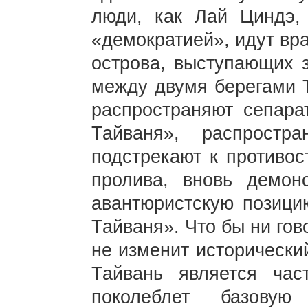
люди, как Лай Циндэ,
«демократией», идут вр
острова, выступающих 
между двумя берегами Т
распространяют сепара
Тайваня», распрост
подстрекают к противо
пролива, вновь демон
авантюристскую позици
Тайваня». Что бы ни гов
не изменит исторически
Тайвань является час
поколеблет базовую