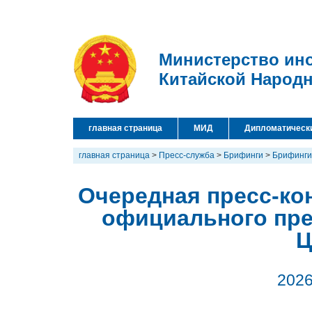
Министерство ин
Китайской Народ
главная страница
МИД
Дипломатическ
главная страница
>
Пресс-служба
>
Брифинги
>
Брифинги
Очередная пресс-кон
официального пре
Ц
2026