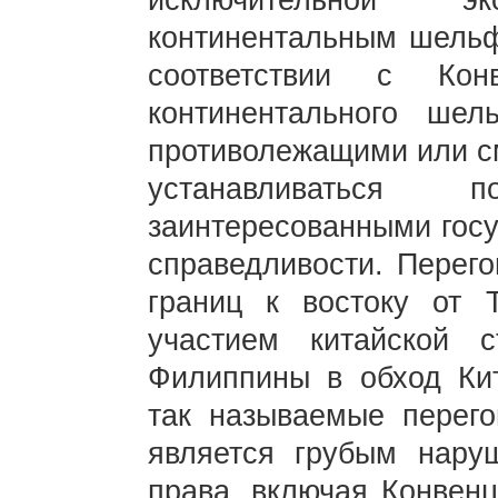
исключительной 
континентальным шельф
соответствии с Ко
континентального ше
противолежащими или 
устанавливаться
заинтересованными госу
справедливости. Перег
границ к востоку от 
участием китайской 
Филиппины в обход Ки
так называемые перего
является грубым нару
права, включая Конвен