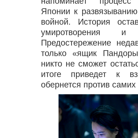
напоминает процесс 
Японии к развязыванию
войной. История оста
умиротворения и 
Предостережение недав
только «ящик Пандоры
никто не сможет остать
итоге приведет к вз
обернется против самих