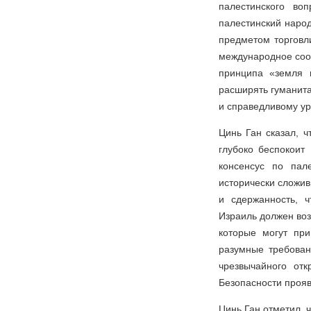
палестинского воп
палестинский народ
предметом торговли
международное соо
принципа «земля 
расширять гуманит
и справедливому ур
Цинь Ган сказал, 
глубоко беспокоит
консенсус по пал
исторически сложив
и сдержанность, 
Израиль должен воз
которые могут пр
разумные требован
чрезвычайного от
Безопасности прояв
Цинь Ган отметил, 