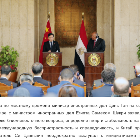
да по местному времени министр иностранных дел Цинь Ган на со
ире с министром иностранных дел Египта Самехом Шукри заявил
ове ближневосточного вопроса, определяет мир и стабильность на
 международную беспристрастность и справедливость, и Китай п
датель Си Цзиньпин неоднократно выступал с инициативами 