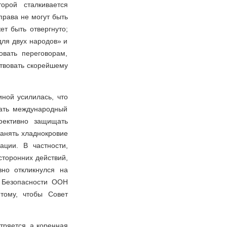
торой сталкивается
права не могут быть
ет быть отвергнуто;
ля двух народов» и
вать переговорам,
твовать скорейшему
ной усилилась, что
дать международный
фективно защищать
ранять хладнокровие
ции. В частности,
сторонних действий,
но откликнулся на
м Безопасности ООН
тому, чтобы Совет
тряется, а коренная