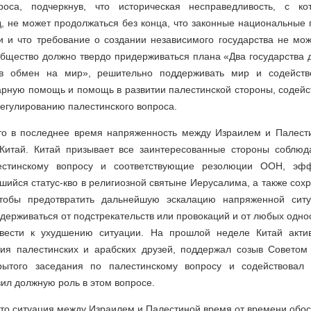
роса, подчеркнув, что историческая несправедливость, с ко
, не может продолжаться без конца, что законные национальные 
 и что требование о создании независимого государства не мож
бщество должно твердо придерживаться плана «Два государства д
в обмен на мир», решительно поддерживать мир и содейство
арную помощь и помощь в развитии палестинской стороны, содейс
егулированию палестинского вопроса.
что в последнее время напряженность между Израилем и Палести
 Китай. Китай призывает все заинтересованные стороны соблю
естинскому вопросу и соответствующие резолюции ООН, эф
шийся статус-кво в религиозной святыне Иерусалима, а также сох
чтобы предотвратить дальнейшую эскалацию напряженной ситуа
держиваться от подстрекательств или провокаций и от любых одно
ивести к ухудшению ситуации. На прошлой неделе Китай актив
ия палестинских и арабских друзей, поддержал созыв Совето
крытого заседания по палестинскому вопросу и содействовал 
ил должную роль в этом вопросе.
что ситуация между Израилем и Палестиной время от времени обос