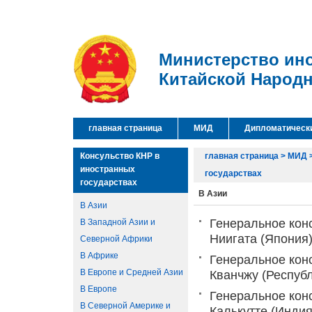
Министерство ин
Китайской Народ
главная страница
МИД
Дипломатическ
Консульство КНР в
главная страница
>
МИД
иностранных
государствах
государствах
В Азии
В Азии
Генеральное кон
В Западной Азии и
Ниигата (Япония
Северной Африки
В Африке
Генеральное кон
В Европе и Средней Азии
Кванчжу (Респуб
В Европе
Генеральное кон
В Северной Америке и
Калькутте (Индия