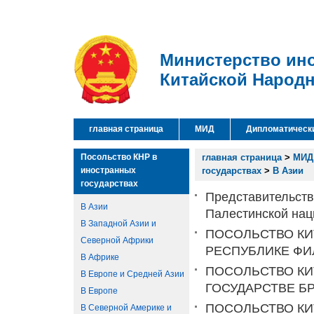
Министерство ин
Китайской Народ
главная страница
МИД
Дипломатическ
Посольство КНР в
главная страница
>
МИД
иностранных
государствах
>
В Азии
государствах
Представительств
В Азии
Палестинской на
В Западной Азии и
ПОСОЛЬСТВО КИ
Северной Африки
РЕСПУБЛИКЕ Ф
В Африке
ПОСОЛЬСТВО КИ
В Европе и Средней Азии
ГОСУДАРСТВЕ Б
В Европе
ПОСОЛЬСТВО КИ
В Северной Америке и