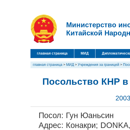
Министерство ин
Китайской Народ
главная страница
МИД
Дипломатическ
главная страница
>
МИД
>
Учреждения за границей
>
Пос
Посольство КНР в
2003
Посол: Гун Юаньсин
Адрес: Конакри; DONKA