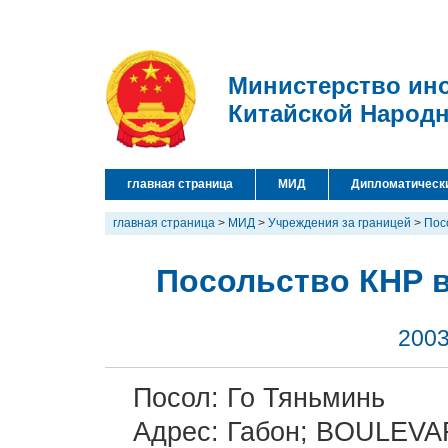
Министерство ин
Китайской Народ
главная страница
МИД
Дипломатическ
главная страница
>
МИД
>
Учреждения за границей
>
Пос
Посольство КНР в
2003
Посол: Го Тяньминь
Адрес: Габон; BOULE