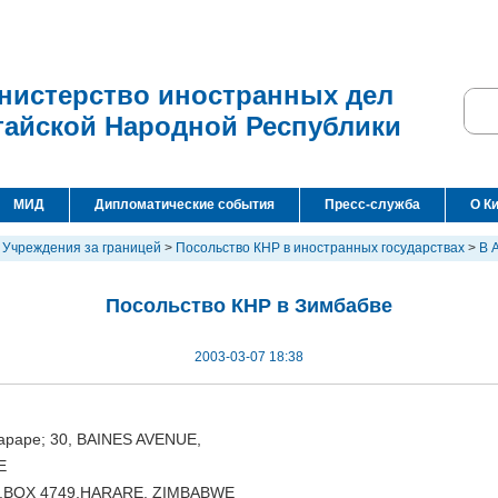
нистерство иностранных дел
тайской Народной Республики
МИД
Дипломатические события
Пресс-служба
О К
>
Учреждения за границей
>
Посольство КНР в иностранных государствах
>
В 
Посольство КНР в Зимбабве
2003-03-07 18:38
араре; 30, BAINES AVENUE,
E
O.BOX 4749,HARARE, ZIMBABWE