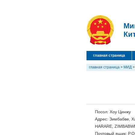
Ми
Ки
главная страница
главная страница
>
МИД
Посол: Хоу Цинжу
Адрес: Зимбабве, Х
HARARE, ZIMBABW
Почтовый ящик: P.