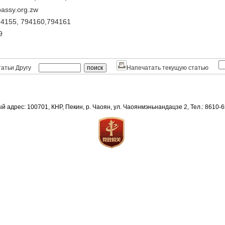
assy.org.zw
4155, 794160,794161
9
атьи Другу
Напечатать текущую статью
й адрес: 100701, КНР, Пекин, р. Чаоян, ул. Чаоянмэньнандацзе 2, Тел.: 8610-