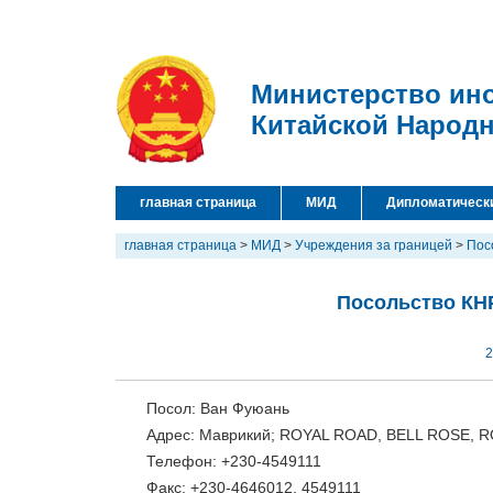
Министерство ин
Китайской Народ
главная страница
МИД
Дипломатическ
главная страница
>
МИД
>
Учреждения за границей
>
Пос
Посольство КН
2
Посол: Ван Фуюань
Адрес: Маврикий; ROYAL ROAD, BELL ROSE, R
Телефон: +230-4549111
Факс: +230-4646012, 4549111