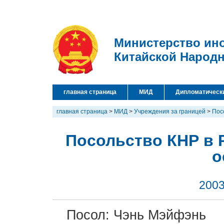
Министерство ин
Китайской Народ
главная страница
МИД
Дипломатическ
главная страница
>
МИД
>
Учреждения за границей
>
Пос
Посольство КНР в 
о
2003
Посол: Чэнь Мэйфэнь