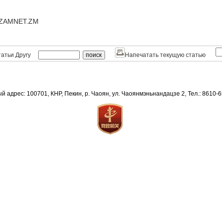
@ZAMNET.ZM
атьи Другу
Напечатать текущую статью
й адрес: 100701, КНР, Пекин, р. Чаоян, ул. Чаоянмэньнандацзе 2, Тел.: 8610-