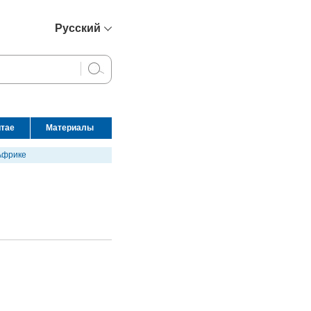
Русский
简体中文
English
Français
Español
итае
Материалы
عربي
Африке