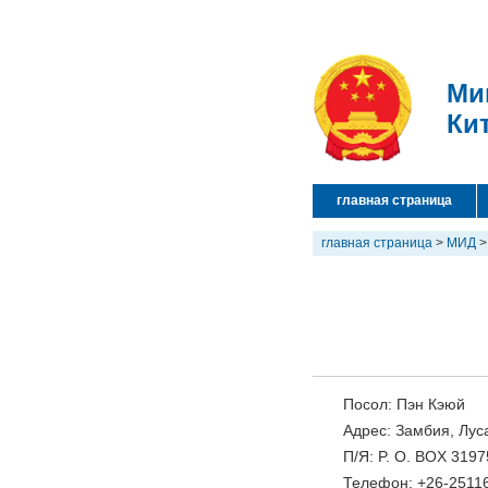
Ми
Ки
главная страница
главная страница
>
МИД
Посол: Пэн Кэюй
Адрес: Замбия, Лу
П/Я: P. O. BOX 319
Телефон: +26-2511