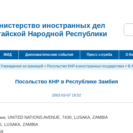
нистерство иностранных дел
тайской Народной Республики
МИД
Дипломатические события
Пресс-служба
О К
>
Учреждения за границей
>
Посольство КНР в иностранных государствах
>
В 
Посольство КНР в Республике Замбия
2003-03-07 18:52
сака; UNITED NATIONS AVENUE, 7430, LUSAKA, ZAMBIA
75, LUSAKA, ZAMBIA
69