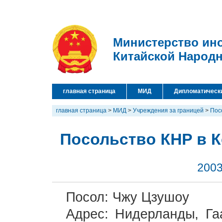
Министерство ин
Китайской Народ
главная страница
МИД
Дипломатическ
главная страница
>
МИД
>
Учреждения за границей
>
Пос
Посольство КНР в 
2003
Посол: Чжу Цзушоу
Адрес: Нидерланды, 