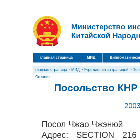
Министерство ин
Китайской Народ
главная страница
МИД
Дипломатическ
главная страница
>
МИД
>
Учреждения за границей
>
Пос
Океании
Посольство КНР 
2003
Посол Чжао Чжэнюй
Адрес: SECTION 21