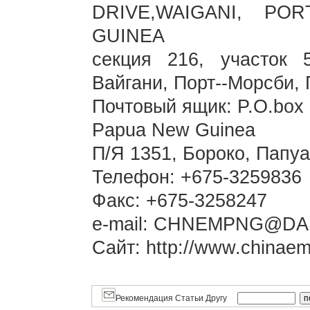
DRIVE,WAIGANI, P
GUINEA
секция 216, участок 
Вайгани, Порт--Морсби,
Почтовый ящик: P.O.box 
Papua New Guinea
П/Я 1351, Бороко, Папу
Телефон: +675-3259836
Факс: +675-3258247
e-mail: CHNEMPNG@D
Сайт: http://www.chinaem
Рекомендация Статьи Другу