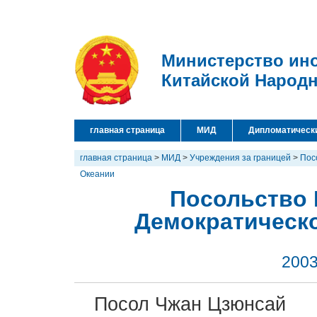
Министерство ин
Китайской Народ
главная страница
МИД
Дипломатическ
главная страница
>
МИД
>
Учреждения за границей
>
Пос
Океании
Посольство 
Демократическ
2003
Посол Чжан Цзюнсай