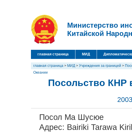
Министерство ин
Китайской Народ
главная страница
МИД
Дипломатическ
главная страница
>
МИД
>
Учреждения за границей
>
Пос
Океании
Посольство КНР 
2003
Посол Ма Шусюе
Адрес: Bairiki Tarawa Kiri