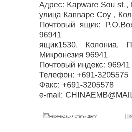
Адрес: Kapware Sou st.,
улица Капваре Соу , Ко
Почтовый ящик: P.O.Box
96941
ящик1530, Колониа, 
Микронезия 96941
Почтовый индекс: 96941
Телефон: +691-3205575
Факс: +691-3205578
e-mail: CHINAEMB@MAI
Рекомендация Статьи Другу