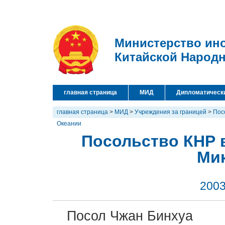
Министерство ин
Китайской Народ
главная страница
МИД
Дипломатическ
главная страница
>
МИД
>
Учреждения за границей
>
Пос
Океании
Посольство КНР 
Ми
2003
Посол Чжан Бинхуа