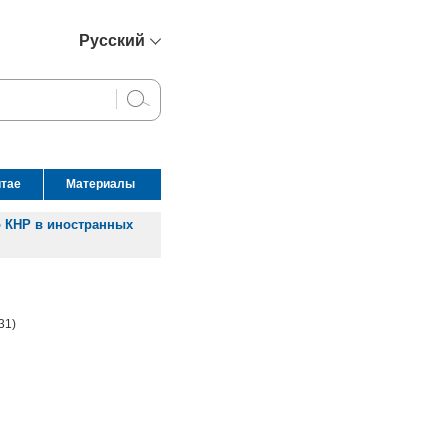
Русский
简体中文
English
Français
Español
итае
Материалы
عربي
 КНР в иностранных
31)