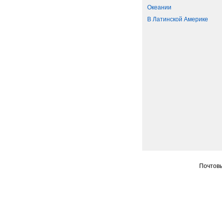
Океании
В Латинской Америке
Почтовы