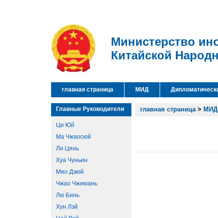
Министерство ин
Китайской Народ
главная страница
МИД
Дипломатическ
Главные Руководители
главная страница
>
МИД
Ци Юй
Ма Чжаосюй
Ли Цянь
Хуа Чуньин
Мяо Дэюй
Чжао Чжиюань
Лю Бинь
Хун Лэй