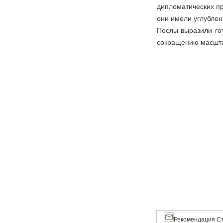
дипломатических пр
они имели углубле
Послы выразили гот
сокращению масшта
Рекомендация Ст