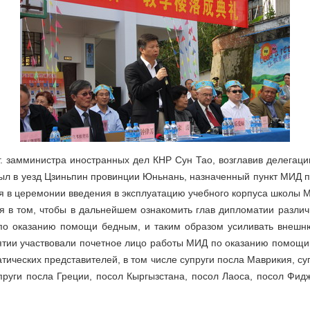
г. замминистра иностранных дел КНР Сун Тао, возглавив делегац
был в уезд Цзиньпин провинции Юньнань, назначенный пункт МИД
я в церемонии введения в эксплуатацию учебного корпуса школы 
я в том, чтобы в дальнейшем ознакомить глав дипломатии различ
о оказанию помощи бедным, и таким образом усиливать внешн
ятии участвовали почетное лицо работы МИД по оказанию помощи
тических представителей, в том числе супруги посла Маврикия, су
пруги посла Греции, посол Кыргызстана, посол Лаоса, посол Фи