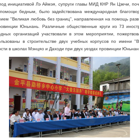
 под инициативой Лэ Аймэя, супруги главы МИД КНР Ян Цзечи, по
помощи бедным, было задействована международная благотвор
ием ''Великая любовь без границ'', направленная на помощь раз
овинции Юньнань. Различные общественные круги из 73 иност
дных организаций участвовали в этом мероприятии, пожертвов
льзованы в строительстве двух учебных корпусов по имени ''
ности в школах Мэнцяо и Даходи при двух уездах провинции Юньнан