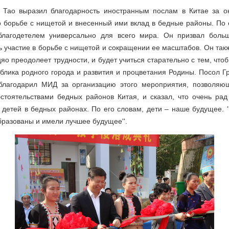
 Тао выразил благодарность иностранным послам в Китае за о
 борьбе с нищетой и внесенный ими вклад в бедные районы. По 
благодетелем универсально для всего мира. Он призвал боль
 участие в борьбе с нищетой и сокращении ее масштабов. Он так
яо преодолеет трудности, и будет учиться старательно с тем, чтоб
блика родного города и развития и процветания Родины. Посол Г
благодарил МИД за организацию этого мероприятия, позволяю
бстоятельствами бедных районов Китая, и сказал, что очень рад
детей в бедных районах. По его словам, дети – наше будущее. 
разованы и имели лучшее будущее''.