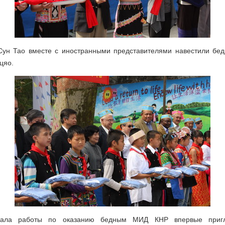
ун Тао вместе с иностранными представителями навестили бе
цяо.
ала работы по оказанию бедным МИД КНР впервые пригл