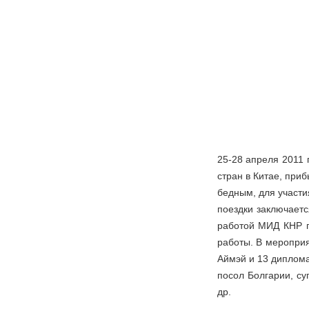
25-28 апреля 2011 
стран в Китае, при
бедным, для участи
поездки заключаетс
работой МИД КНР п
работы. В меропри
Аймэй и 13 диплома
посол Болгарии, су
др.