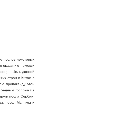
ию послов некоторых
 по оказанию помощи
Мэнцяо. Цель данной
ных стран в Китае с
юю пропаганду этой
 бедным госпожа Лэ
пруги посла Сербии,
джи, посол Мьянмы и