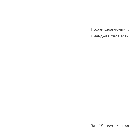
После церемонии С
Синьджая села Мэн
За 19 лет с нач