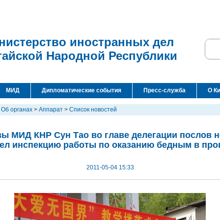
нистерство иностранных дел
тайской Народной Республики
МИД
Дипломатические события
Пресс-служба
О К
>
Об органах
>
Аппарат
>
Список новостей
вы МИД КНР Сун Тао во главе делегации послов н
вел инспекцию работы по оказанию бедным в про
2011-05-04 15:33