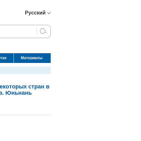
Русский
简体中文
English
Français
Español
итае
Материалы
عربي
екоторых стран в
в. Юньнань