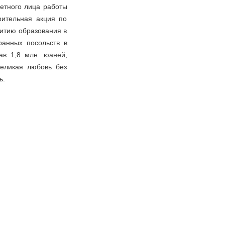
четного лица работы
ительная акция по
витию образования в
ранных посольств в
ав 1,8 млн. юаней,
Великая любовь без
ь.