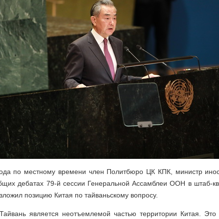
года по местному времени член Политбюро ЦК КПК, министр ино
общих дебатах 79-й сессии Генеральной Ассамблеи ООН в штаб-к
зложил позицию Китая по тайваньскому вопросу.
 Тайвань является неотъемлемой частью территории Китая. Это 