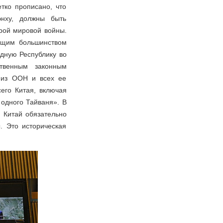
тко прописано, что
энху, должны быть
рой мировой войны.
ющим большинством
одную Республику во
твенным законным
 из ООН и всех ее
его Китая, включая
 одного Тайваня». В
 Китай обязательно
. Это историческая