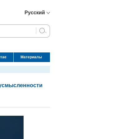
Русский
简体中文
English
Français
Español
итае
Материалы
عربي
вусмысленности