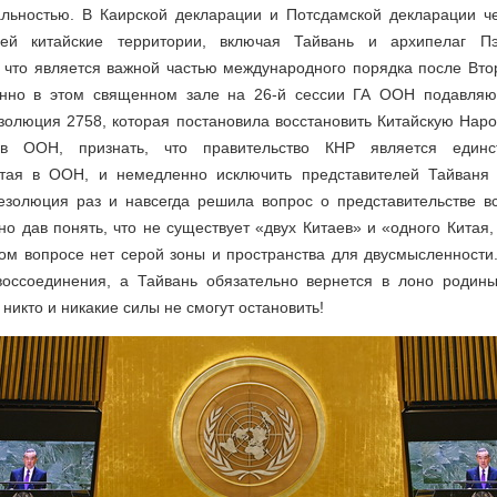
альностью. В Каирской декларации и Потсдамской декларации че
ей китайские территории, включая Тайвань и архипелаг П
 что является важной частью международного порядка после Вто
енно в этом священном зале на 26-й сессии ГА ООН подавля
золюция 2758, которая постановила восстановить Китайскую Нар
в ООН, признать, что правительство КНР является единс
итая в ООН, и немедленно исключить представителей Тайваня
резолюция раз и навсегда решила вопрос о представительстве вс
но дав понять, что не существует «двух Китаев» и «одного Китая,
ом вопросе нет серой зоны и пространства для двусмысленности.
воссоединения, а Тайвань обязательно вернется в лоно родины
никто и никакие силы не смогут остановить!