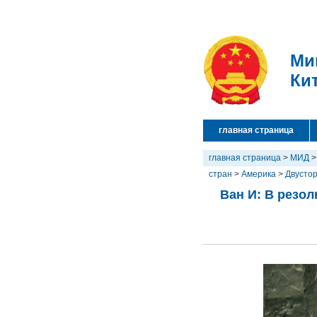
Ми
Ки
главная страница
главная страница
>
МИД
стран
>
Америка
>
Двусто
Ван И: В резо