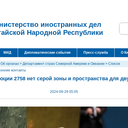
нистерство иностранных дел
тайской Народной Республики
МИД
Дипломатические события
Пресс-служба
О К
>
Об органах
>
Департамент стран Северной Америки и Океании
>
Список
ронние контакты
люции 2758 нет серой зоны и пространства для д
2024-09-29 05:05