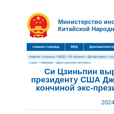
Министерство ин
Китайской Народ
главная страница
МИД
Дипломатическ
главная страница
>
МИД
>
Об органах
>
Департамент стр
стран
>
Америка
>
Двусторонние контакты
Си Цзиньпин вы
президенту США Дж
кончиной экс-през
2024