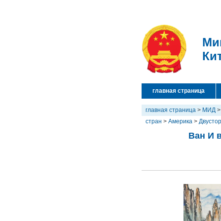
Ми
Ки
главная страница
главная страница
>
МИД
стран
>
Америка
>
Двусто
Ван И 