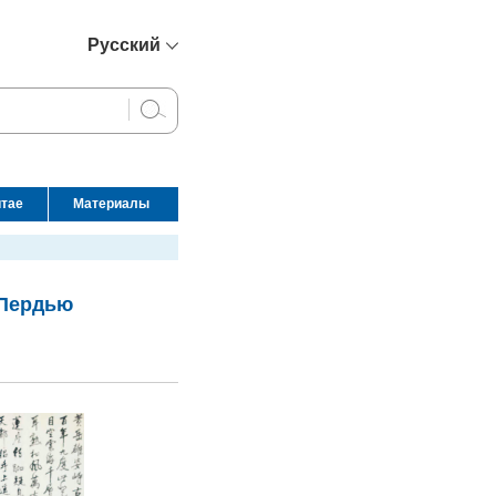
Русский
简体中文
English
Français
Español
итае
Материалы
عربي
 Пердью