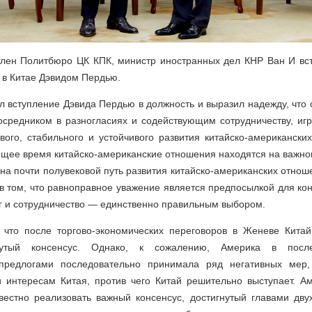
член Политбюро ЦК КПК, министр иностранных дел КНР Ван И вст
в Китае Дэвидом Пердью.
л вступление Дэвида Пердью в должность и выразил надежду, что
осредником в разногласиях и содействующим сотрудничеству, игр
вого, стабильного и устойчивого развития китайско-американски
оящее время китайско-американские отношения находятся на важно
на почти полувековой путь развития китайско-американских отно
в том, что равноправное уважение является предпосылкой для ко
г и сотрудничество — единственно правильным выбором.
 что после торгово-экономических переговоров в Женеве Китай
нутый консенсус. Однако, к сожалению, Америка в пос
предлогами последовательно принимала ряд негативных мер
 интересам Китая, против чего Китай решительно выступает. А
вестно реализовать важный консенсус, достигнутый главами дву