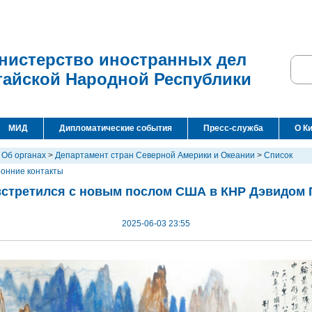
нистерство иностранных дел
тайской Народной Республики
МИД
Дипломатические события
Пресс-служба
О К
>
Об органах
>
Департамент стран Северной Америки и Океании
>
Список
ронние контакты
встретился с новым послом США в КНР Дэвидом
2025-06-03 23:55