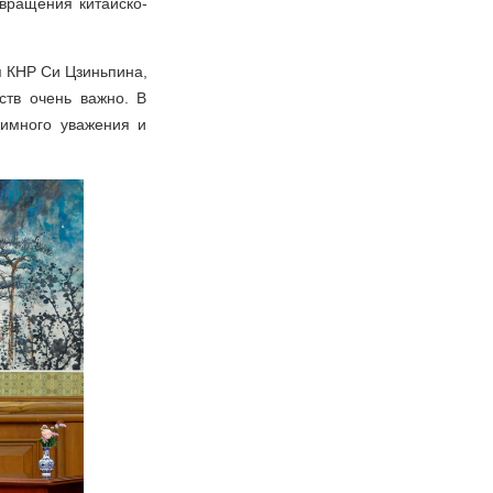
звращения китайско-
я КНР Си Цзиньпина,
ств очень важно. В
аимного уважения и