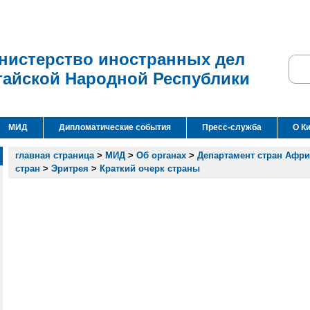
нистерство иностранных дел
тайской Народной Республики
МИД
Дипломатические события
Пресс-служба
О К
главная страница
>
МИД
>
Об органах
>
Департамент стран Афр
стран
>
Эритрея
>
Краткий очерк страны