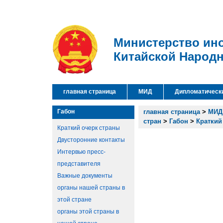
Министерство ин
Китайской Народ
главная страница
МИД
Дипломатическ
Габон
главная страница
>
МИД
стран
>
Габон
>
Краткий
Краткий очерк страны
Двусторонние контакты
Интервью пресс-
представителя
Важные документы
органы нашей страны в
этой стране
органы этой страны в