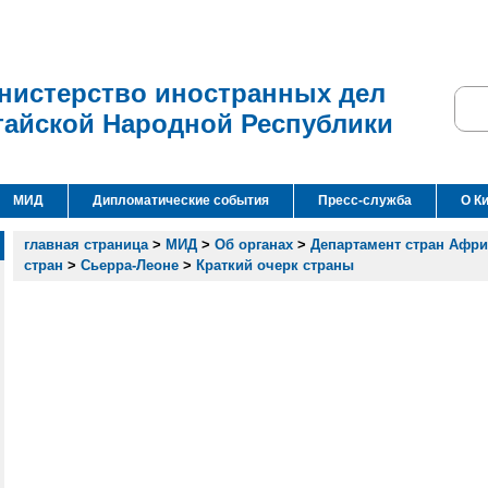
нистерство иностранных дел
тайской Народной Республики
МИД
Дипломатические события
Пресс-служба
О К
главная страница
>
МИД
>
Об органах
>
Департамент стран Афр
стран
>
Сьерра-Леоне
>
Краткий очерк страны