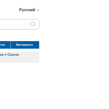
Русский
简体中文
English
Français
Español
итае
Материалы
عربي
ики
>
Список