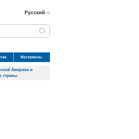
Русский
简体中文
English
Français
Español
итае
Материалы
عربي
нской Америки и
к страны