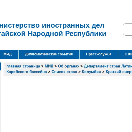
нистерство иностранных дел
тайской Народной Республики
МИД
Дипломатические события
Пресс-служба
О К
главная страница
>
МИД
>
Об органах
>
Департамент стран Лати
Карибского бассейна
>
Список стран
>
Колумбия
>
Краткий очер