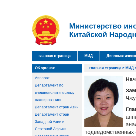
Министерство ин
Китайской Народ
главная страница
МИД
Дипломатическ
Об органах
главная страница
>
МИД
Аппарат
Нач
Департамент по
Зам
внешнеполитическому
Чжу
планированию
Департамент стран Азии
Гла
Департамент стран
апп
Западной Азии и
ана
Северной Африки
подведомственных 