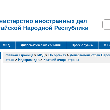
нистерство иностранных дел
тайской Народной Республики
МИД
Дипломатические события
Пресс-служба
О К
главная страница
>
МИД
>
Об органах
>
Департамент стран Евр
стран
>
Нидерландов
>
Краткий очерк страны