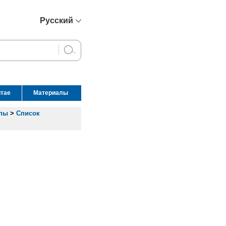
Русский
简体中文
English
Français
Español
итае
Материалы
عربي
опы
>
Список