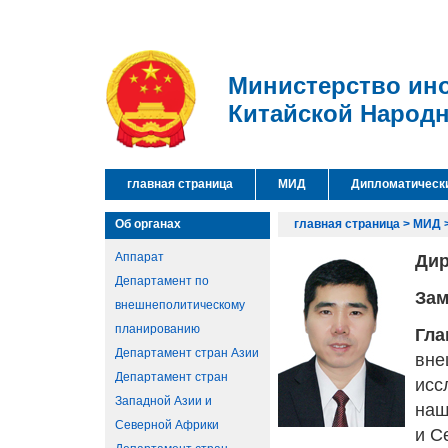
Министерство ин
Китайской Народ
главная страница
МИД
Дипломатическ
Об органах
главная страница
>
МИД
Аппарат
Дир
Департамент по
Зам
внешнеполитическому
планированию
Гла
Департамент стран Азии
вне
Департамент стран
исс
Западной Азии и
наш
Северной Африки
и С