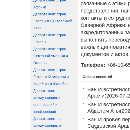
Департамент стран
связанные с этими 
Африки
представления; нап
Департамент стран
контакты и сотрудн
Европы и Центральной
Северной Африки; 
Азии
аккредитованных з
Департамент стран
выполнять переводч
Европы
важных дипломатич
Департамент стран
документов и актов.
Северной Америки и
Океании
Телефон:
+86-10-6
Департамент стран
Латинской Америки и
Список новостей
Карибского бассейна
Ван И встретилс
Департамент
Аракчи
(2026-07-2
международных
Ван И встретилс
организаций и
Абделем Аты
(202
конференций
Департамент по
Ван И провел пе
Саудовской Арав
международным