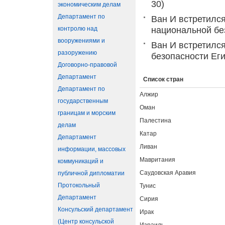
30)
экономическим делам
Департамент по
Ван И встретилс
контролю над
национальной бе
вооружениями и
Ван И встретилс
разоружению
безопасности Ег
Договорно-правовой
Департамент
Список стран
Департамент по
Алжир
государственным
Оман
границам и морским
Палестина
делам
Катар
Департамент
Ливан
информации, массовых
Мавритания
коммуникаций и
Саудовская Аравия
публичной дипломатии
Протокольный
Тунис
Департамент
Сирия
Консульский департамент
Ирак
(Центр консульской