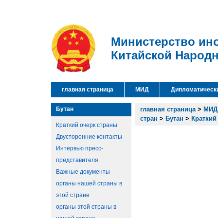
Министерство ин
Китайской Народ
главная страница
МИД
Дипломатическ
Бутан
главная страница
>
МИД
стран
>
Бутан
>
Краткий
Краткий очерк страны
Двусторонние контакты
Интервью пресс-
представителя
Важные документы
органы нашей страны в
этой стране
органы этой страны в