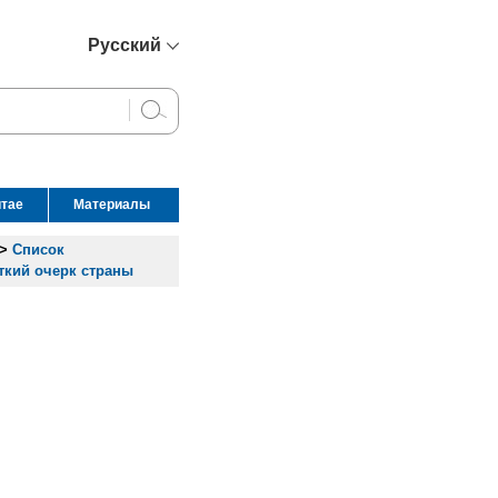
Русский
简体中文
English
Français
Español
итае
Материалы
عربي
>
Список
ткий очерк страны