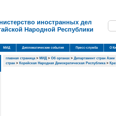
нистерство иностранных дел
тайской Народной Республики
МИД
Дипломатические события
Пресс-служба
О К
главная страница
>
МИД
>
Об органах
>
Департамент стран Азии
стран
>
Корейская Народная Демократическая Республика
>
Кра