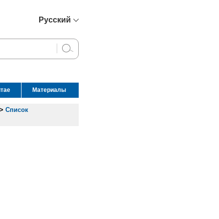
Русский
简体中文
English
Français
Español
итае
Материалы
عربي
>
Список