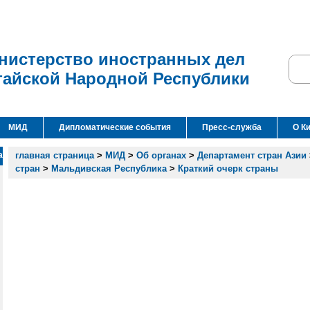
нистерство иностранных дел
тайской Народной Республики
МИД
Дипломатические события
Пресс-служба
О К
а
главная страница
>
МИД
>
Об органах
>
Департамент стран Азии
стран
>
Мальдивская Республика
>
Краткий очерк страны