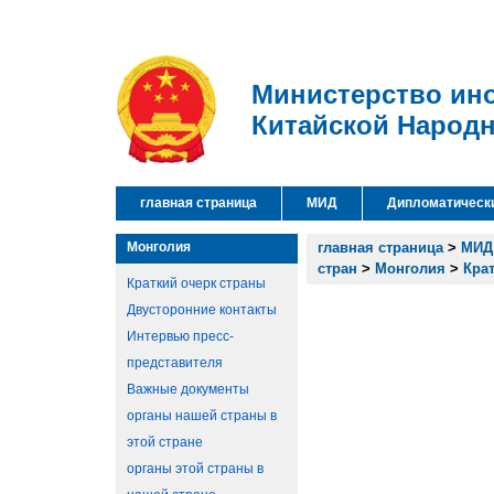
Министерство ин
Китайской Народ
главная страница
МИД
Дипломатическ
Монголия
главная страница
>
МИД
стран
>
Монголия
>
Кра
Краткий очерк страны
Двусторонние контакты
Интервью пресс-
представителя
Важные документы
органы нашей страны в
этой стране
органы этой страны в