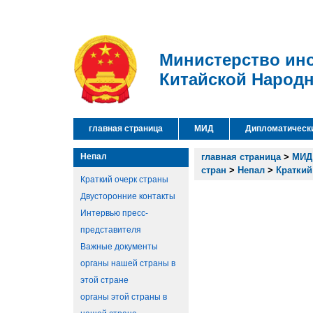
Министерство ин
Китайской Народ
главная страница
МИД
Дипломатическ
Непал
главная страница
>
МИД
стран
>
Непал
>
Краткий
Краткий очерк страны
Двусторонние контакты
Интервью пресс-
представителя
Важные документы
органы нашей страны в
этой стране
органы этой страны в