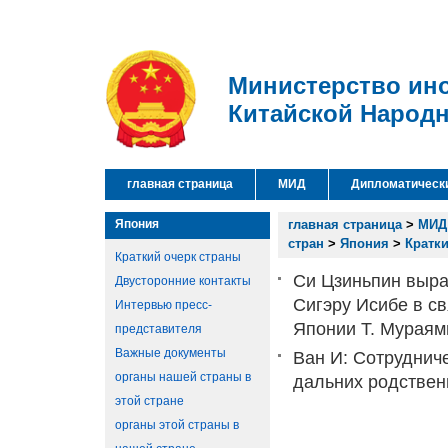
Министерство ин
Китайской Народ
главная страница
МИД
Дипломатическ
Япония
главная страница
>
МИД
стран
>
Япония
>
Кратк
Краткий очерк страны
Си Цзиньпин выра
Двусторонние контакты
Сигэру Исибе в с
Интервью пресс-
Японии Т. Мурая
представителя
Важные документы
Ван И: Сотрудниче
органы нашей страны в
дальних родствен
этой стране
органы этой страны в