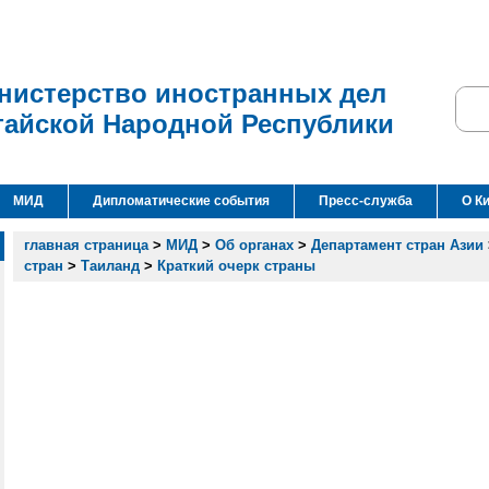
нистерство иностранных дел
тайской Народной Республики
МИД
Дипломатические события
Пресс-служба
О К
главная страница
>
МИД
>
Об органах
>
Департамент стран Азии
стран
>
Таиланд
>
Краткий очерк страны