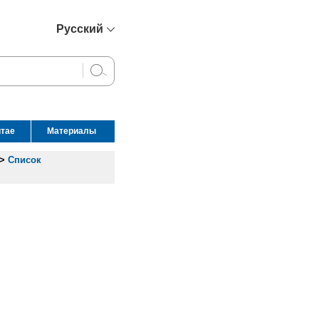
Русский
简体中文
English
Français
Español
итае
Материалы
عربي
>
Список