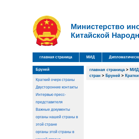
Министерство ин
Китайской Народ
главная страница
МИД
Дипломатическ
Бруней
главная страница
>
МИД
стран
>
Бруней
>
Кратки
Краткий очерк страны
Двусторонние контакты
Интервью пресс-
представителя
Важные документы
органы нашей страны в
этой стране
органы этой страны в