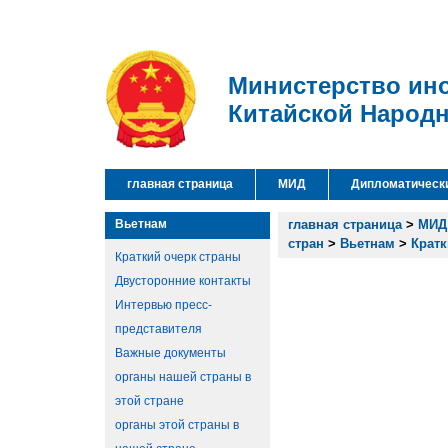
Министерство ин
Китайской Народ
главная страница
МИД
Дипломатическ
Вьетнам
главная страница
>
МИД
стран
>
Вьетнам
>
Кратк
Краткий очерк страны
Двусторонние контакты
Интервью пресс-
представителя
Важные документы
органы нашей страны в
этой стране
органы этой страны в