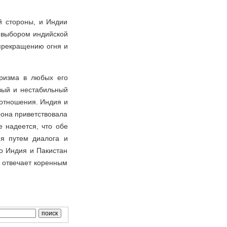
й стороны, и Индии
 выбором индийской
 прекращению огня и
оризма в любых его
вый и нестабильный
 отношения. Индия и
рона приветствовала
е надеется, что обе
ия путем диалога и
то Индия и Пакистан
о отвечает коренным