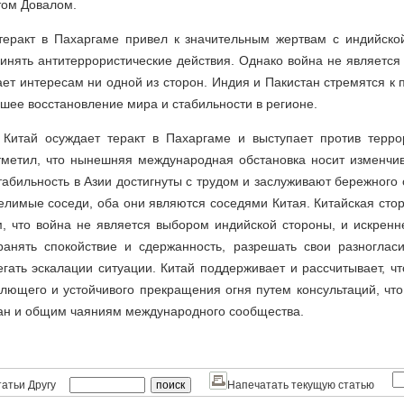
том Довалом.
 теракт в Пахаргаме привел к значительным жертвам с индийско
инять антитеррористические действия. Однако война не является
ает интересам ни одной из сторон. Индия и Пакистан стремятся к
шее восстановление мира и стабильности в регионе.
 Китай осуждает теракт в Пахаргаме и выступает против терр
тметил, что нынешняя международная обстановка носит изменчи
стабильность в Азии достигнуты с трудом и заслуживают бережного
лимые соседи, оба они являются соседями Китая. Китайская сто
, что война не является выбором индийской стороны, и искренн
ранять спокойствие и сдержанность, разрешать свои разноглас
егать эскалации ситуации. Китай поддерживает и рассчитывает, ч
лющего и устойчивого прекращения огня путем консультаций, чт
ран и общим чаяниям международного сообщества.
атьи Другу
Напечатать текущую статью