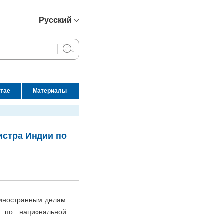
Русский
简体中文
English
Français
Español
итае
Материалы
عربي
истра Индии по
 иностранным делам
 по национальной