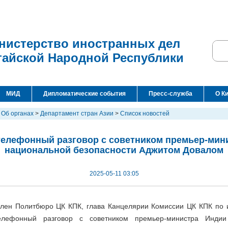
нистерство иностранных дел
тайской Народной Республики
МИД
Дипломатические события
Пресс-служба
О К
>
Об органах
>
Департамент стран Азии
>
Список новостей
телефонный разговор с советником премьер-мин
национальной безопасности Аджитом Довалом
2025-05-11 03:05
член Политбюро ЦК КПК, глава Канцелярии Комиссии ЦК КПК по
лефонный разговор с советником премьер-министра Индии