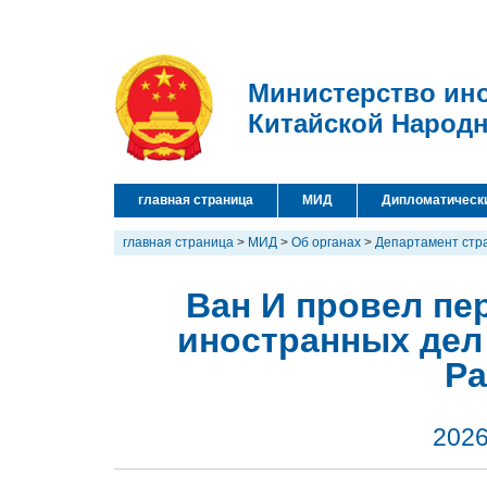
Министерство ин
Китайской Народ
главная страница
МИД
Дипломатическ
главная страница
>
МИД
>
Об органах
>
Департамент стр
Ван И провел пе
иностранных дел
Р
2026