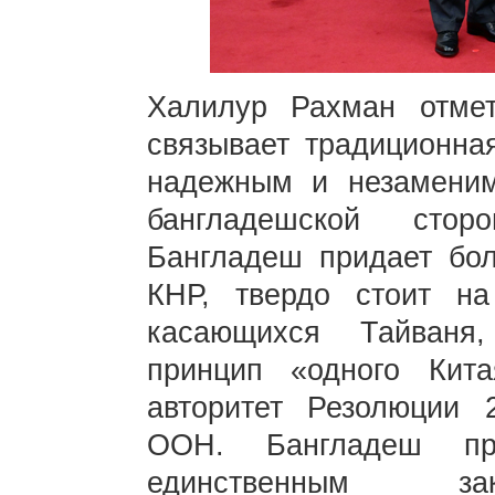
Халилур Рахман отме
связывает традиционна
надежным и незамени
бангладешской стор
Бангладеш придает бо
КНР, твердо стоит на
касающихся Тайваня,
принцип «одного Кит
авторитет Резолюции 
ООН. Бангладеш при
единственным зак