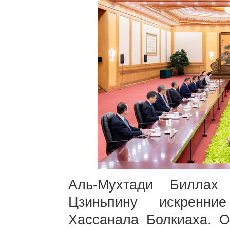
Аль-Мухтади Биллах
Цзиньпину искренни
Хассанала Болкиаха. О