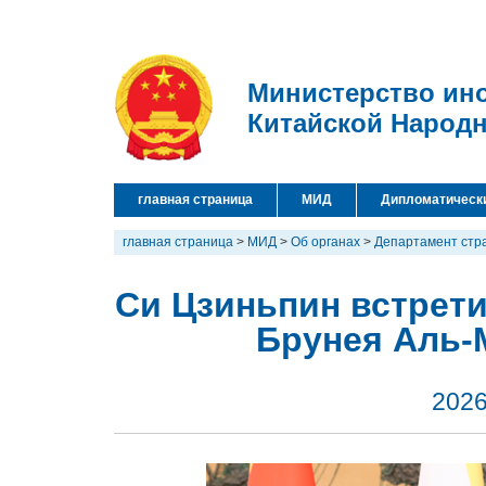
Министерство ин
Китайской Народ
главная страница
МИД
Дипломатическ
главная страница
>
МИД
>
Об органах
>
Департамент стр
Си Цзиньпин встрет
Брунея Аль-
2026