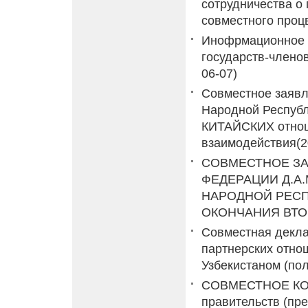
сотрудничества о
совместного проц
Инофрмационное с
государств-члено
06-07)
Совместное заявл
Народной Респуб
КИТАЙСКИХ отноше
взаимодействия
(
СОВМЕСТНОЕ З
ФЕДЕРАЦИИ Д.А
НАРОДНОЙ РЕСП
ОКОНЧАНИЯ ВТ
Совместная декла
партнерских отно
Узбекистаном (пол
СОВМЕСТНОЕ КОМ
правительств (пр