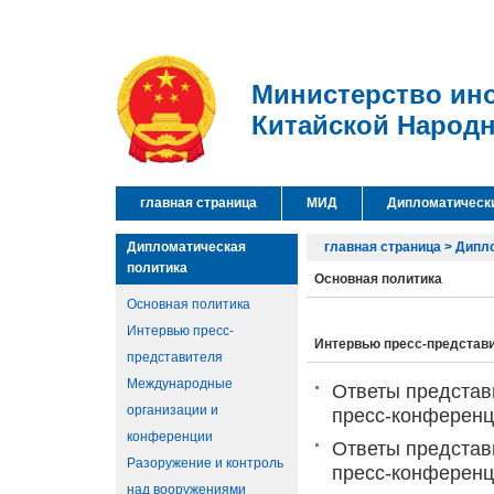
Министерство ин
Китайской Народ
главная страница
МИД
Дипломатическ
Дипломатическая
главная страница
>
Дипл
политика
Основная политика
Основная политика
Интервью пресс-
Интервью пресс-представ
представителя
Международные
Ответы представ
организации и
пресс-конференц
конференции
Ответы представ
Разоружение и контроль
пресс-конференц
над вооружениями