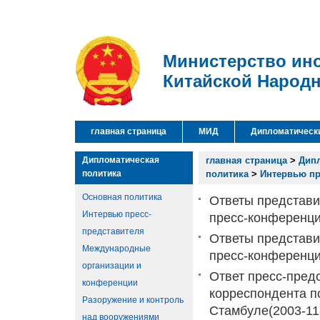
Министерство ин
Китайской Народ
главная страница
МИД
Дипломатическ
Дипломатическая
главная страница
>
Дип
политика
политика
>
Интервью пр
Основная политика
Ответы представи
Интервью пресс-
пресс-конференци
представителя
Ответы представи
Международные
пресс-конференци
организации и
Ответ пресс-пред
конференции
корреспондента п
Разоружение и контроль
Стамбуле
(2003-11
над вооружениями