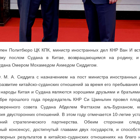
член Политбюро ЦК КПК, министр иностранных дел КНР Ван И вст
вку послом Судана в Китае, возвращающимся на родину, 
удана Омером Мохамедом Ахмедом Сиддигом.
. М. А. Сиддига с назначением на пост министра иностранных 
 развитие китайско-суданских отношений за время его пребывания 
о народы Китая и Судана являются хорошими друзьями и братьям
тябре прошлого года председатель КНР Си Цзиньпин провел плод
веренного совета Судана Абделем Фаттахом аль-Бурханом, к
ия двусторонних отношений. В этом году отмечается 10-летие уст
ений стратегического партнерства. Обеим сторонам следу
ый консенсус, достигнутый главами двух государств, и способс
ворных результатов в китайско-суданских отношениях на благо н