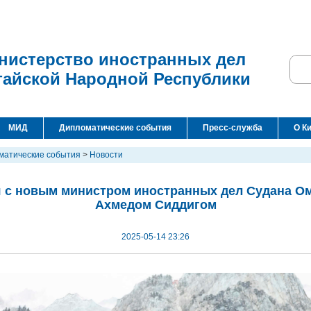
нистерство иностранных дел
тайской Народной Республики
МИД
Дипломатические события
Пресс-служба
О К
матические события
>
Новости
я с новым министром иностранных дел Судана 
Ахмедом Сиддигом
2025-05-14 23:26