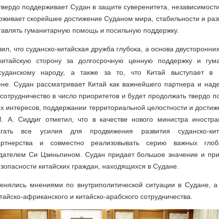
твердо поддерживает Судан в защите суверенитета, независимост
рживает скорейшее достижение Суданом мира, стабильности и разв
тавлять гуманитарную помощь и посильную поддержку.
вил, что суданско-китайская дружба глубока, а основа двусторонн
китайскую сторону за долгосрочную ценную поддержку и гум
суданскому народу, а также за то, что Китай выступает в
не. Судан рассматривает Китай как важнейшего партнера и надеж
 сотрудничество в число приоритетов и будет продолжать твердо п
х интересов, поддержании территориальной целостности и дости
. А. Сиддиг отметил, что в качестве нового министра иностр
агать все усилия для продвижения развития суданско-кит
партнерства и совместно реализовывать серию важных глоб
дателем Си Цзиньпином. Судан придает большое значение и пр
зопасности китайских граждан, находящихся в Судане.
енялись мнениями по внутриполитической ситуации в Судане, а
тайско-африканского и китайско-арабского сотрудничества.