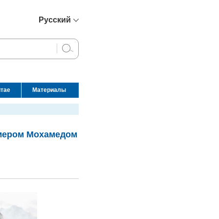
Русский
简体中文
English
Français
Español
итае
Материалы
عربي
Омером Мохамедом