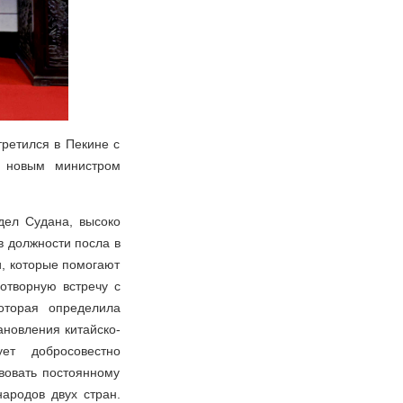
ретился в Пекине с
и новым министром
дел Судана, высоко
в должности посла в
и, которые помогают
отворную встречу с
оторая определила
ановления китайско-
ет добросовестно
твовать постоянному
ародов двух стран.