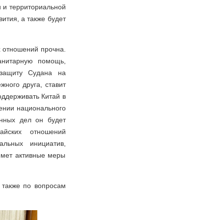
и и территориальной
ития, а также будет
их отношений прочна.
анитарную помощь,
 защиту Судана на
ного друга, ставит
оддерживать Китай в
жении национального
анных дел он будет
айских отношений
альных инициатив,
имет активные меры
 также по вопросам