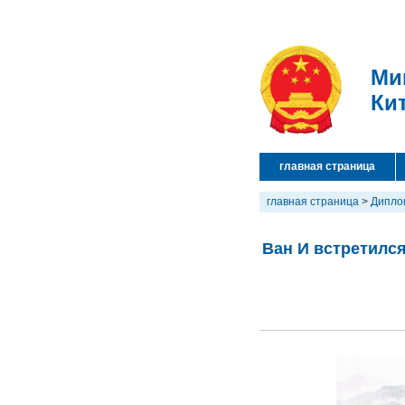
Ми
Ки
главная страница
главная страница
>
Дипло
Ван И встретилс