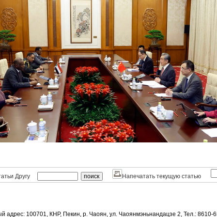
атьи Другу
Напечатать текущую статью
й адрес: 100701, КНР, Пекин, р. Чаоян, ул. Чаоянмэньнандацзе 2, Тел.: 8610-