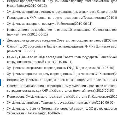
Встреча председателя КНР Ху Цзиньтао с президентом Казахстана Нур
Назарбаевым
(2010-06-12)
Ху Цзиньтао прибыл в Астану с государственным визитом в Казахстан
(20
Председатель КНР провел встречу с президентом Туркменистана
(2010-0
Ху Цзиньтао завершил поездку в Узбекистан
(2010-06-11)
Информационное сообщение по итогам 10-го заседания Совета глав го
(полный текст)
(2010-06-11)
Декларация десятого заседания Совета глав государств-членов ШОС (по
Саммит ШОС состоялся в Ташкенте, председатель КНР Ху Цзиньтао выст
речью
(2010-06-11)
Речь Ху Цзиньтао на 10-м заседании Совета глав государств Шанхайско
сотрудничества (полный текст)
(2010-06-11)
Ху Цзиньтао встретился с президентом РФ Д. Медведевым
(2010-06-10)
Ху Цзиньтао провел встречу с президентом Таджикистана Э. Рахмоном
(2
Встреча Ху Цзиньтао с председателем сената парламента Узбекистана
Совместная декларация о всестороннем углублении и развитии партне
сотрудничества между КНР и Узбекистаном (полный текст)
(2010-06-10)
Переговоры Ху Цзиньтао с президентом Узбекистана И. Каримовым
(2010
Ху Цзиньтао прибыл в Ташкент с государственным визитом
(2010-06-09)
Ху Цзиньтао отбыл из Пекина на очередной саммит ШОС и с государств
Узбекистан и Казахстан
(2010-06-09)