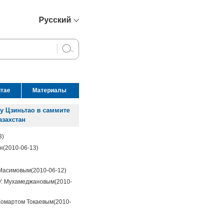
Русский
简体中文
English
Français
Español
итае
Материалы
عربي
у Цзиньтао в саммите
азахстан
3)
н
(2010-06-13)
 Масимовым
(2010-06-12)
 У. Мухамеджановым
(2010-
Жомартом Токаевым
(2010-