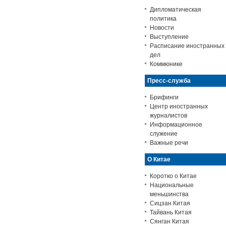
события
Дипломатическая
политика
Новости
Выступление
Расписание иностранных
дел
Коммюнике
Пресс-служба
Брифинги
Центр иностранных
журналистов
Информационное
служение
Важные речи
О Китае
Коротко о Китае
Национальные
меньшинства
Сицзан Китая
Тайвань Китая
Сянган Китая