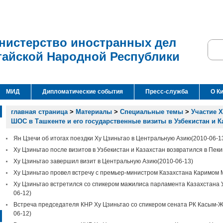
нистерство иностранных дел
тайской Народной Республики
МИД
Дипломатические события
Пресс-служба
О К
главная страница
>
Материалы
>
Специальные темы
>
Участие Х
ШОС в Ташкенте и его государственные визиты в Узбекистан и К
Ян Цзечи об итогах поездки Ху Цзиньтао в Центральную Азию
(2010-06-1
Ху Цзиньтао после визитов в Узбекистан и Казахстан возвратился в Пеки
Ху Цзиньтао завершил визит в Центральную Азию
(2010-06-13)
Ху Цзиньтао провел встречу с премьер-министром Казахстана Каримом
Ху Цзиньтао встретился со спикером мажилиса парламента Казахстана
06-12)
Встреча председателя КНР Ху Цзиньтао со спикером сената РК Касым-
06-12)