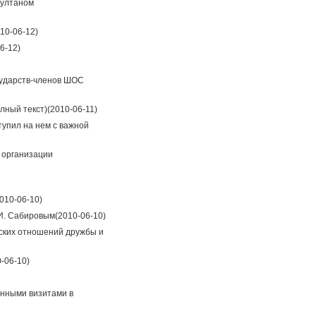
султаном
10-06-12)
6-12)
сударств-членов ШОС
лный текст)
(2010-06-11)
упил на нем с важной
й организации
010-06-10)
 И. Сабировым
(2010-06-10)
рских отношений дружбы и
-06-10)
енными визитами в