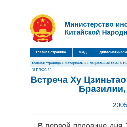
Министерство ин
Китайской Народ
главная страница
МИД
Дипломатическ
главная страница
>
Материалы
>
Специальные темы
>
В
"8 ПЛЮС 5"
Встреча Ху Цзиньтао
Бразилии,
2005
В первой половине дня 