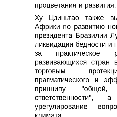
процветания и развития.
Ху Цзиньтао также в
Африки по развитию нов
президента
Бразилии Л
ликвидации бедности и 
за практическое ра
развивающихся стран 
торговым
протек
прагматического и эфф
принципу ''общей,
ответственности''
урегулирование вопр
климата.